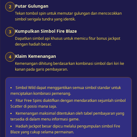
Putar Gulungan
2
Tekan tombol spin untuk memutar gulungan dan mencocokkan
simbol serigala tundra yang identik.
Kumpulkan Simbol Fire Blaze
3
Dapatkan simbol api khusus untuk memicu fitur bonus jackpot
dengan hadiah besar.
Klaim Kemenangan
4
Kemenangan dihitung berdasarkan kombinasi simbol dari kiri ke
kanan pada garis pembayaran.
Simbol Wild dapat menggantikan semua simbol standar untuk
menciptakan kombinasi pemenang.
Fitur Free Spins diaktifkan dengan mendaratkan sejumlah simbol
Scatter di posisi mana saja.
Kemenangan maksimal ditentukan oleh tabel pembayaran yang
tersedia di dalam menu informasi game.
Hadiah Jackpot besar dipicu melalui pengumpulan simbol Fire
Blaze yang cukup selama permainan.