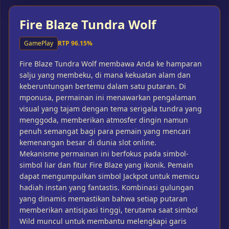
▶
Fire Blaze Tundra Wolf
GamePlay
RTP 96.15%
Fire Blaze Tundra Wolf membawa Anda ke hamparan
salju yang membeku, di mana kekuatan alam dan
keberuntungan bertemu dalam satu putaran. Di
mponusa, permainan ini menawarkan pengalaman
visual yang tajam dengan tema serigala tundra yang
menggoda, memberikan atmosfer dingin namun
penuh semangat bagi para pemain yang mencari
kemenangan besar di dunia slot online.
Mekanisme permainan ini berfokus pada simbol-
simbol liar dan fitur Fire Blaze yang ikonik. Pemain
dapat mengumpulkan simbol Jackpot untuk memicu
hadiah instan yang fantastis. Kombinasi gulungan
yang dinamis memastikan bahwa setiap putaran
memberikan antisipasi tinggi, terutama saat simbol
Wild muncul untuk membantu melengkapi garis