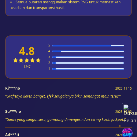
Semua putaran menggunakan sistem RNG untuk memastikan
keadilan dan transparansi hasil.
5
4.8
4
3
⭐⭐⭐⭐⭐
2
1247
1
Ri***no
2023-11-15
“Grafisnya keren banget, efek serigalanya bikin semangat main terus!”
Su***no
2023-12-02
“Game yang sangat seru, gampang dimengerti dan sering kasih jackpot.”
Ad***it
2024-01-10