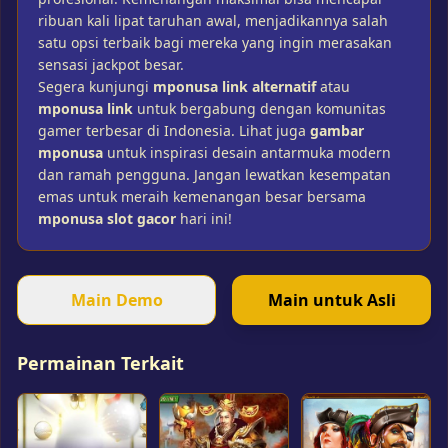
ribuan kali lipat taruhan awal, menjadikannya salah
satu opsi terbaik bagi mereka yang ingin merasakan
sensasi jackpot besar.
Segera kunjungi
mponusa link alternatif
atau
mponusa link
untuk bergabung dengan komunitas
gamer terbesar di Indonesia. Lihat juga
gambar
mponusa
untuk inspirasi desain antarmuka modern
dan ramah pengguna. Jangan lewatkan kesempatan
emas untuk meraih kemenangan besar bersama
mponusa slot gacor
hari ini!
Main Demo
Main untuk Asli
Permainan Terkait