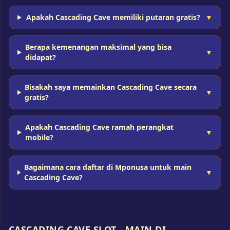
Apakah Cascading Cave memiliki putaran gratis?
▼
Berapa kemenangan maksimal yang bisa
▼
didapat?
Bisakah saya memainkan Cascading Cave secara
▼
gratis?
Apakah Cascading Cave ramah perangkat
▼
mobile?
Bagaimana cara daftar di Mponusa untuk main
▼
Cascading Cave?
CASCADING CAVE SLOT - MAIN DI