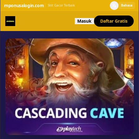
mponusalogin.com
Slot Gacor Terbaik
Bahasa
Masuk
Daftar Gratis