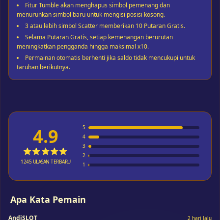
Fitur Tumble akan menghapus simbol pemenang dan
menurunkan simbol baru untuk mengisi posisi kosong.
3 atau lebih simbol Scatter memberikan 10 Putaran Gratis.
Selama Putaran Gratis, setiap kemenangan berurutan
meningkatkan pengganda hingga maksimal x10.
Permainan otomatis berhenti jika saldo tidak mencukupi untuk
taruhan berikutnya.
5
4.9
4
3
⭐⭐⭐⭐⭐
2
1245 ULASAN TERBARU
1
Apa Kata Pemain
AndiSLOT
2 hari lalu