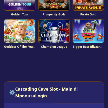
Golden Tour
Prosperity Gods
Pirate Gold
Goddess Of The Four Seasons
Champion League
Bigger Bass Blizzard - Christmas Catch
Cascading Cave Slot - Main di
⚙️
MponusaLogin