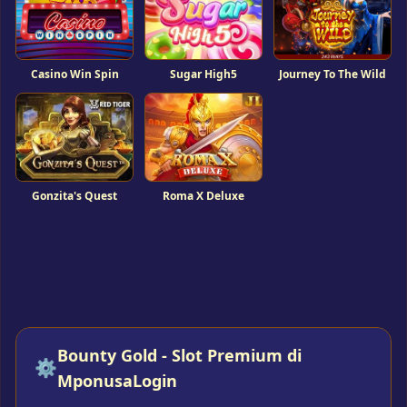
Casino Win Spin
Sugar High5
Journey To The Wild
Gonzita's Quest
Roma X Deluxe
Bounty Gold - Slot Premium di
⚙️
MponusaLogin