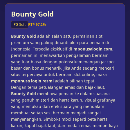
▶
Bounty Gold
PG Soft
RTP 97.2%
Bounty Gold
adalah salah satu permainan slot
premium yang paling dinanti oleh para pemain di
Indonesia. Tersedia eksklusif di
mponusalogin.com
,
permainan ini menawarkan pengalaman bermain
yang luar biasa dengan potensi kemenangan jackpot
besar dan bonus menarik. Jika Anda sedang mencari
situs terpercaya untuk bermain slot online, maka
mponusa login resmi
adalah pilihan tepat.
Dengan tema petualangan emas dan bajak laut,
Bounty Gold
membawa pemain ke dalam suasana
yang penuh misteri dan harta karun. Visual grafisnya
yang memukau dan efek suara yang mendalam
membuat setiap sesi bermain menjadi sangat
menyenangkan. Simbol-simbol seperti peta harta
karun, kapal bajak laut, dan medali emas memperkaya