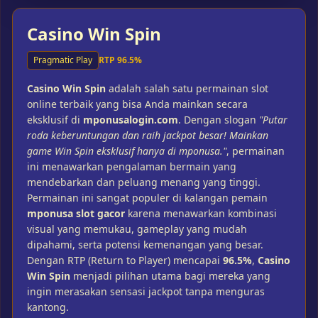
▶
Casino Win Spin
Pragmatic Play
RTP 96.5%
Casino Win Spin
adalah salah satu permainan slot
online terbaik yang bisa Anda mainkan secara
eksklusif di
mponusalogin.com
. Dengan slogan
"Putar
roda keberuntungan dan raih jackpot besar! Mainkan
game Win Spin eksklusif hanya di mponusa."
, permainan
ini menawarkan pengalaman bermain yang
mendebarkan dan peluang menang yang tinggi.
Permainan ini sangat populer di kalangan pemain
mponusa slot gacor
karena menawarkan kombinasi
visual yang memukau, gameplay yang mudah
dipahami, serta potensi kemenangan yang besar.
Dengan RTP (Return to Player) mencapai
96.5%
,
Casino
Win Spin
menjadi pilihan utama bagi mereka yang
ingin merasakan sensasi jackpot tanpa menguras
kantong.