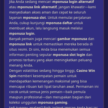
Jika Anda sedang mencari
mponusa login alternatif
atau
mponusa link alternatif
, jangan khawatir—kami
menyediakan akses aman dan cepat ke seluruh
layanan
mponusa slot
. Untuk memulai perjalanan
Anda, cukup kunjungi
mponusa daftar
untuk
membuat akun, lalu langsung masuk melalui
mponusa login
.
Banyak pemain juga mencari
gambar mponusa
dan
mponusa link
untuk memastikan mereka berada di
situs resmi. Di sini, Anda bisa menemukan semua
informasi penting seputar
mponusa slot login
dan
promosi terbaru yang akan meningkatkan peluang
menang Anda.
Dengan volatilitas sedang hingga tinggi,
Casino Win
Spin
memberi kesempatan pemain untuk
mendapatkan kemenangan maksimal yang bisa
mencapai ribuan kali lipat taruhan awal. Permainan ini
cocok untuk semua jenis pemain—baik pemula
maupun profesional—dan merupakan bagian dari
koleksi unggulan
mponusa gaming
.
Jadi tunggu apalagi? Raih jackpot impian Anda hari ini