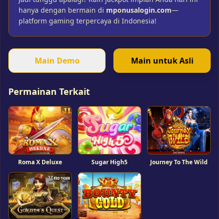
hanya dengan bermain di
mponusalogin.com
—
platform gaming terpercaya di Indonesia!
Main Demo
Main untuk Asli
Permainan Terkait
Roma X Deluxe
Sugar High5
Journey To The Wild