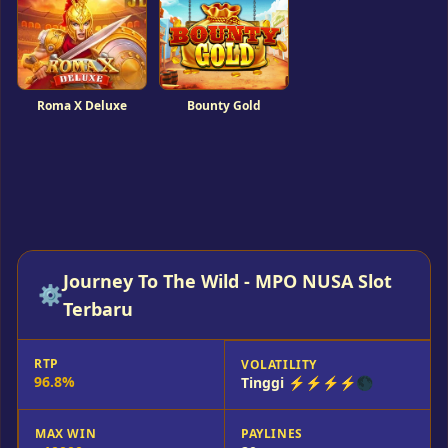
Roma X Deluxe
Bounty Gold
Journey To The Wild - MPO NUSA Slot
⚙️
Terbaru
RTP
VOLATILITY
96.8%
Tinggi ⚡⚡⚡⚡🌑
MAX WIN
PAYLINES